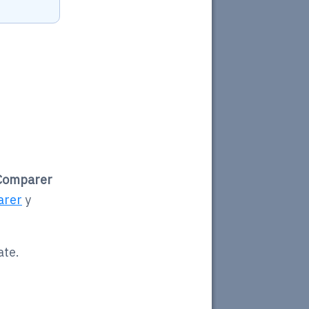
Comparer
arer
y
ate.