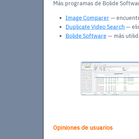
Más programas de Bolide Softwa
Image Comparer
— encuentre
Duplicate Video Search
— eli
Bolide Software
— más utili
Opiniones de usuarios