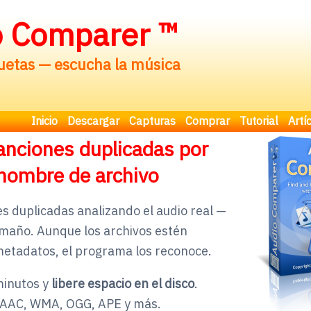
o Comparer ™
quetas — escucha la música
Inicio
Descargar
Capturas
Comprar
Tutorial
Artí
anciones duplicadas por
 nombre de archivo
s duplicadas analizando el audio real —
tamaño. Aunque los archivos estén
metadatos, el programa los reconoce.
minutos y
libere espacio en el disco
.
 AAC, WMA, OGG, APE y más.