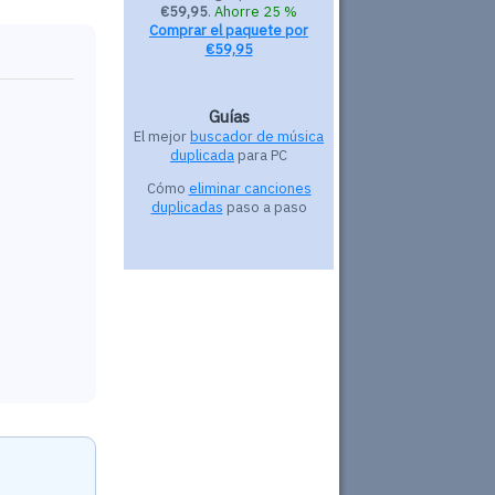
€59,95
.
Ahorre 25 %
Comprar el paquete por
€59,95
Guías
El mejor
buscador de música
duplicada
para PC
Cómo
eliminar canciones
duplicadas
paso a paso