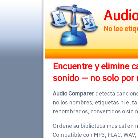
Audi
No lee eti
Encuentre y elimine c
sonido — no solo por
Audio Comparer
detecta cancione
no los nombres, etiquetas ni el 
renombrados, convertidos o sin 
Ordene su biblioteca musical en 
Compatible con MP3, FLAC, WAV,