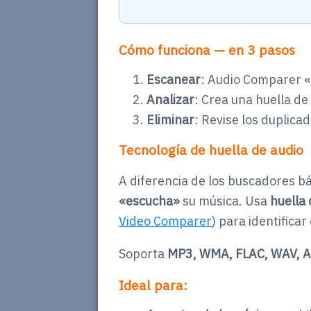
Cómo funciona — en 3 pasos
Escanear
: Audio Comparer «
Analizar
: Crea una huella de
Eliminar
: Revise los duplicad
Tecnología de huella de audio
A diferencia de los buscadores b
«escucha»
su música. Usa
huella 
Video Comparer
) para identificar
Soporta
MP3, WMA, FLAC, WAV, A
Ideal para: